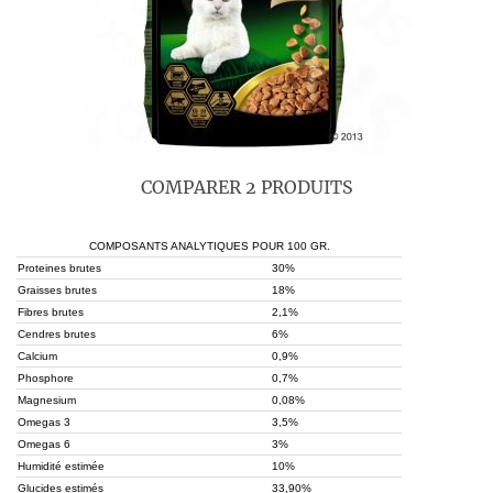
COMPARER 2 PRODUITS
COMPOSANTS ANALYTIQUES POUR 100 GR.
Proteines brutes
30%
Graisses brutes
18%
Fibres brutes
2,1%
Cendres brutes
6%
Calcium
0,9%
Phosphore
0,7%
Magnesium
0,08%
Omegas 3
3,5%
Omegas 6
3%
Humidité estimée
10%
Glucides estimés
33,90%