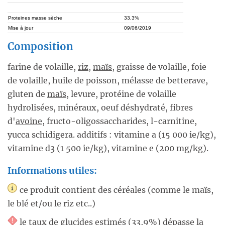
Proteines masse sèche
33,3%
Mise à jour
09/06/2019
Composition
farine de volaille,
riz
,
maïs
, graisse de volaille, foie
de volaille, huile de poisson, mélasse de betterave,
gluten de
maïs
, levure, protéine de volaille
hydrolisées, minéraux, oeuf déshydraté, fibres
d'
avoine
, fructo-oligossaccharides, l-carnitine,
yucca schidigera. additifs : vitamine a (15 000 ie/kg),
vitamine d3 (1 500 ie/kg), vitamine e (200 mg/kg).
Informations utiles:
ce produit contient des céréales (comme le maïs,
le blé et/ou le riz etc..)
le taux de glucides estimés (33,9%) dépasse la