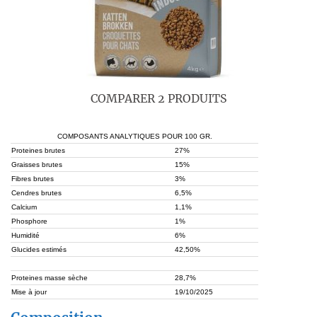
COMPARER 2 PRODUITS
COMPOSANTS ANALYTIQUES POUR 100 GR.
Proteines brutes
27%
Graisses brutes
15%
Fibres brutes
3%
Cendres brutes
6,5%
Calcium
1,1%
Phosphore
1%
Humidité
6%
Glucides estimés
42,50%
Proteines masse sèche
28,7%
Mise à jour
19/10/2025