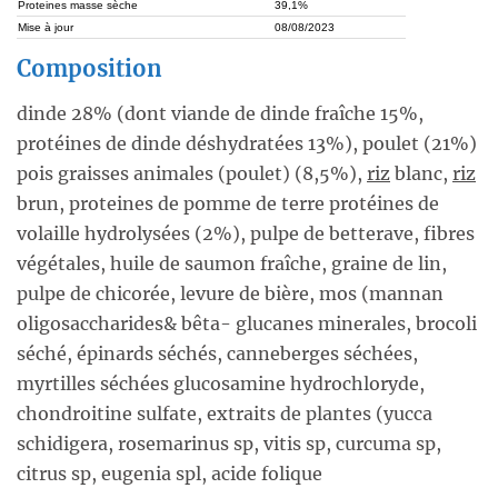
Proteines masse sèche
39,1%
Mise à jour
08/08/2023
Composition
dinde 28% (dont viande de dinde fraîche 15%,
protéines de dinde déshydratées 13%), poulet (21%)
pois graisses animales (poulet) (8,5%),
riz
blanc,
riz
brun, proteines de pomme de terre protéines de
volaille hydrolysées (2%), pulpe de betterave, fibres
végétales, huile de saumon fraîche, graine de lin,
pulpe de chicorée, levure de bière, mos (mannan
oligosaccharides& bêta- glucanes minerales, brocoli
séché, épinards séchés, canneberges séchées,
myrtilles séchées glucosamine hydrochloryde,
chondroitine sulfate, extraits de plantes (yucca
schidigera, rosemarinus sp, vitis sp, curcuma sp,
citrus sp, eugenia spl, acide folique