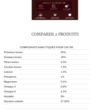
COMPARER 2 PRODUITS
COMPOSANTS ANALYTIQUES POUR 100 GR.
Proteines brutes
36%
Graisses brutes
18%
Fibres brutes
3,5%
Cendres brutes
7,5%
Calcium
1,5%
Phosphore
1%
Magnesium
0,1%
Omegas 3
0,8%
Omegas 6
3,2%
Humidité
8%
Glucides estimés
27,00%