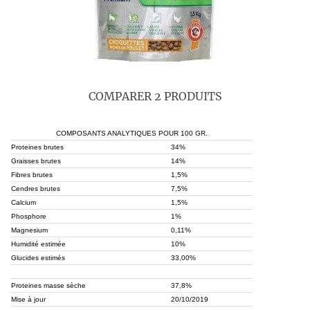
COMPARER 2 PRODUITS
COMPOSANTS ANALYTIQUES POUR 100 GR.
Proteines brutes
34%
Graisses brutes
14%
Fibres brutes
1,5%
Cendres brutes
7,5%
Calcium
1,5%
Phosphore
1%
Magnesium
0,11%
Humidité estimée
10%
Glucides estimés
33,00%
Proteines masse sèche
37,8%
Mise à jour
20/10/2019