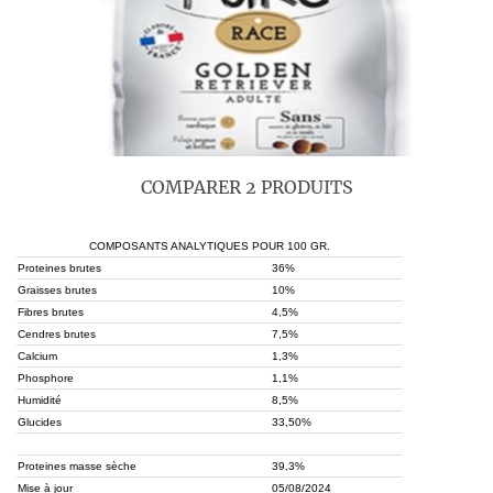
COMPARER 2 PRODUITS
COMPOSANTS ANALYTIQUES POUR 100 GR.
Proteines brutes
36%
Graisses brutes
10%
Fibres brutes
4,5%
Cendres brutes
7,5%
Calcium
1,3%
Phosphore
1,1%
Humidité
8,5%
Glucides
33,50%
Proteines masse sèche
39,3%
Mise à jour
05/08/2024