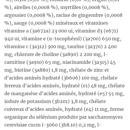
%), airelles (0,0008 %), myrtilles (0,0008 %),
argousier (0,0008 %), racine de gingembre (0,0008
%), sauge (0,0008 %) minéraux et vitamines
vitamine a (3a672a) 23 000 ui, vitamine d3 (e671)
940 ui, vitamine e (α-tocophérol) (3a700) 650 mg,
vitamine c (3a312) 300 mg, taurine (3a370) 2 400
mg, chlorure de choline (3a890) 2 200 mg, l-
carnitine (3a910) 65 mg, niacinamide (3a315) 45
mg, biotine (3a880) 1,8 mg, chélate de zinc et
d'acides aminés hydraté (3b606) 100 mg, chélate
ferreux d'acides aminés, hydraté (e1) 48 mg, chélate
de manganèse d'acides aminés, hydraté (e5) 55 mg,
iodure de potassium (3b201) 3,8 mg, chélate
cuivreux d'acides aminés, hydraté (e4) 11 mg, forme
organique du sélénium produite par saccharomyces
cerevisiae cncm i-3060 (3b8.10) 0,2 mg, l-