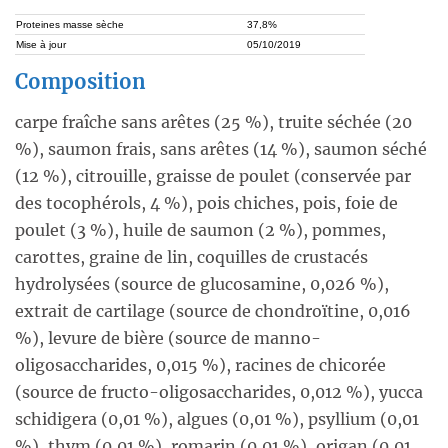
Proteines masse sèche
37,8%
Mise à jour
05/10/2019
Composition
carpe fraîche sans arêtes (25 %), truite séchée (20
%), saumon frais, sans arêtes (14 %), saumon séché
(12 %), citrouille, graisse de poulet (conservée par
des tocophérols, 4 %), pois chiches, pois, foie de
poulet (3 %), huile de saumon (2 %), pommes,
carottes, graine de lin, coquilles de crustacés
hydrolysées (source de glucosamine, 0,026 %),
extrait de cartilage (source de chondroïtine, 0,016
%), levure de bière (source de manno-
oligosaccharides, 0,015 %), racines de chicorée
(source de fructo-oligosaccharides, 0,012 %), yucca
schidigera (0,01 %), algues (0,01 %), psyllium (0,01
%), thym (0,01 %), romarin (0,01 %), origan (0,01