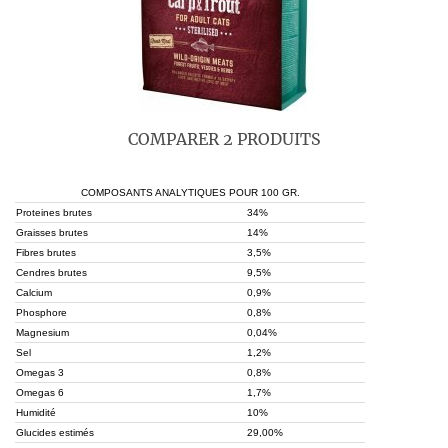
COMPARER 2 PRODUITS
COMPOSANTS ANALYTIQUES POUR 100 GR.
Proteines brutes
34%
Graisses brutes
14%
Fibres brutes
3,5%
Cendres brutes
9,5%
Calcium
0,9%
Phosphore
0,8%
Magnesium
0,04%
Sel
1,2%
Omegas 3
0,8%
Omegas 6
1,7%
Humidité
10%
Glucides estimés
29,00%