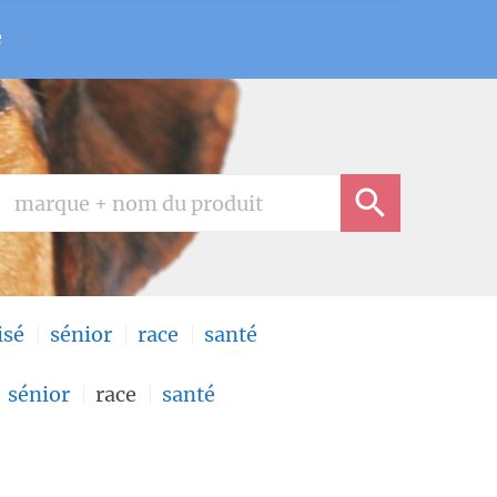
e
isé
sénior
race
santé
sénior
race
santé