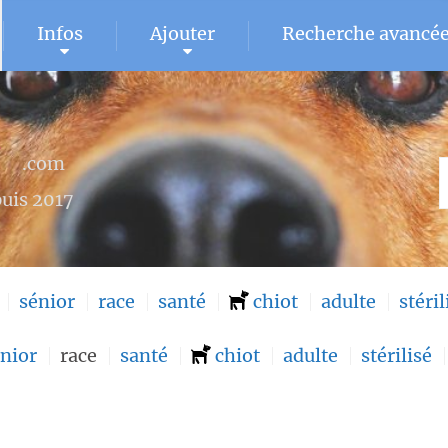
Infos
Ajouter
Recherche avancé
U
.com
uis 2017
sénior
race
santé
chiot
adulte
stéril
nior
race
santé
chiot
adulte
stérilisé