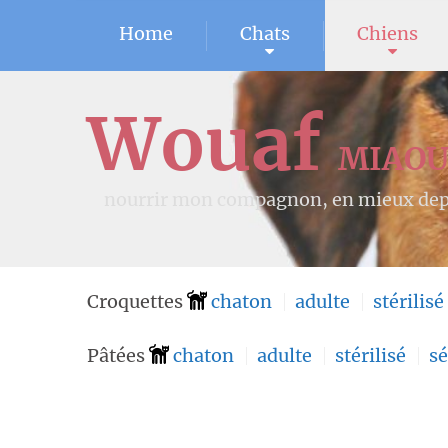
Home
Chats
Chiens
Wouaf
MIAO
nourrir mon compagnon, en mieux dep
Croquettes
chaton
adulte
stérilisé
Pâtées
chaton
adulte
stérilisé
sé