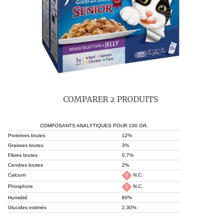
COMPARER 2 PRODUITS
COMPOSANTS ANALYTIQUES POUR 100 GR.
Proteines brutes
12%
Graisses brutes
3%
Fibres brutes
0,7%
Cendres brutes
2%
Calcium
N.C.
Phosphore
N.C.
Humidité
80%
Glucides estimés
2,30%