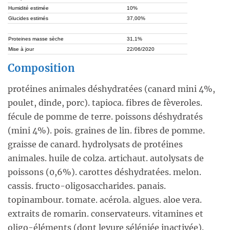
Humidité estimée
10%
Glucides estimés
37,00%
Proteines masse sèche
31,1%
Mise à jour
22/06/2020
Composition
protéines animales déshydratées (canard mini 4%,
poulet, dinde, porc). tapioca. fibres de fèveroles.
fécule de pomme de terre. poissons déshydratés
(mini 4%). pois. graines de lin. fibres de pomme.
graisse de canard. hydrolysats de protéines
animales. huile de colza. artichaut. autolysats de
poissons (0,6%). carottes déshydratées. melon.
cassis. fructo-oligosaccharides. panais.
topinambour. tomate. acérola. algues. aloe vera.
extraits de romarin. conservateurs. vitamines et
oligo-éléments (dont levure séléniée inactivée).