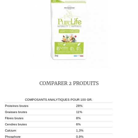
COMPARER 2 PRODUITS
COMPOSANTS ANALYTIQUES POUR 100 GR.
Proteines brutes
28%
Graisses brutes
11%
Fibres brutes
8%
Cendres brutes
6%
Calcium
1,3%
Phosphore
0,9%