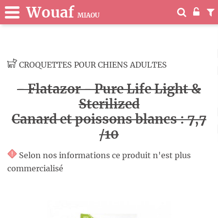
Wouaf
MIAOU
CROQUETTES POUR CHIENS ADULTES
- Flatazor - Pure Life Light &
Sterilized
Canard et poissons blancs : 7,7
/10
Selon nos informations ce produit n'est plus
commercialisé