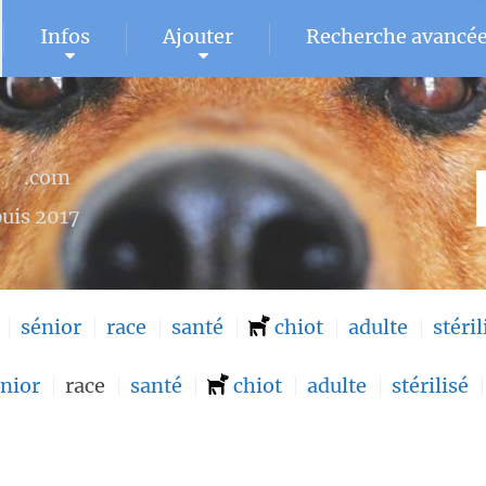
Infos
Ajouter
Recherche avancé
U
.com
uis 2017
sénior
race
santé
chiot
adulte
stéril
nior
race
santé
chiot
adulte
stérilisé