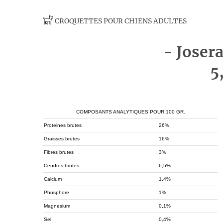
CROQUETTES POUR CHIENS ADULTES
- Josera
5
COMPOSANTS ANALYTIQUES POUR 100 GR.
Proteines brutes
26%
Graisses brutes
16%
Fibres brutes
3%
Cendres brutes
6,5%
Calcium
1,4%
Phosphore
1%
Magnesium
0,1%
Sel
0,4%