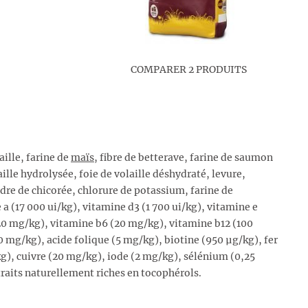
COMPARER 2 PRODUITS
aille, farine de
maïs
, fibre de betterave, farine de saumon
lle hydrolysée, foie de volaille déshydraté, levure,
e de chicorée, chlorure de potassium, farine de
e a (17 000 ui/kg), vitamine d3 (1 700 ui/kg), vitamine e
20 mg/kg), vitamine b6 (20 mg/kg), vitamine b12 (100
 mg/kg), acide folique (5 mg/kg), biotine (950 µg/kg), fer
), cuivre (20 mg/kg), iode (2 mg/kg), sélénium (0,25
traits naturellement riches en tocophérols.