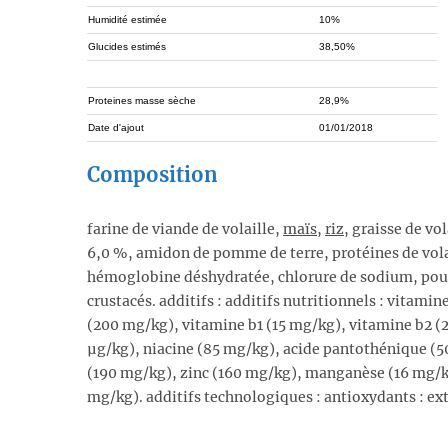
Humidité estimée
10%
Glucides estimés
38,50%
Proteines masse sèche
28,9%
Date d'ajout
01/01/2018
Composition
farine de viande de volaille,
maïs
,
riz
, graisse de vol
6,0 %, amidon de pomme de terre, protéines de volai
hémoglobine déshydratée, chlorure de sodium, poudr
crustacés. additifs : additifs nutritionnels : vitamin
(200 mg/kg), vitamine b1 (15 mg/kg), vitamine b2 (
µg/kg), niacine (85 mg/kg), acide pantothénique (50
(190 mg/kg), zinc (160 mg/kg), manganèse (16 mg/kg
mg/kg). additifs technologiques : antioxydants : ex