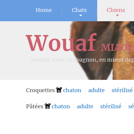
Home
Chats
Chiens
Wouaf
MIAO
nourrir mon compagnon, en mieux dep
Croquettes
chaton
adulte
stérilisé
Pâtées
chaton
adulte
stérilisé
sé