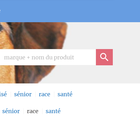
e
isé
sénior
race
santé
sénior
race
santé