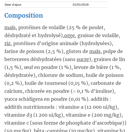
Date d'ajout
01/01/2018
Composition
maïs
, protéines de volaille (25 % de poulet,
déshydraté et hydrolysé),
orge
, graisse de volaille,
riz
, protéines d'origine animale (hydrolysées),
farine de poisson (2,5 %), gluten de
maïs
, pulpe de
betteraves déshydratées (sans
sucre
), graines de lin
(1,5 %), œuf en poudre (1 %), levure de bière (1 %,
déshydratée), chlorure de sodium, huile de poisson
(0,2 %), huile de tournesol (0,15 %), carbonate de
calcium, chicorée en poudre (= 0,1 % d'inuline),
yucca schidigera en poudre (0,01 %). additifs :
additifs nutritionnels : vitamine a (12 000 ui/kg),
vitamine d3 (1 200 ui/kg), vitamine e (200 mg/kg),
vitamine c [sous forme de phosphate d'ascorbique)]
(50 mg/kg), bêta-carotène (10 mg/kg), vitamine b2