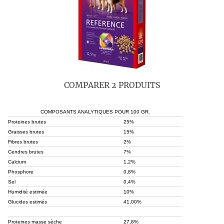
COMPARER 2 PRODUITS
COMPOSANTS ANALYTIQUES POUR 100 GR.
Proteines brutes
25%
Graisses brutes
15%
Fibres brutes
2%
Cendres brutes
7%
Calcium
1,2%
Phosphore
0,8%
Sel
0,4%
Humidité estimée
10%
Glucides estimés
41,00%
Proteines masse sèche
27,8%