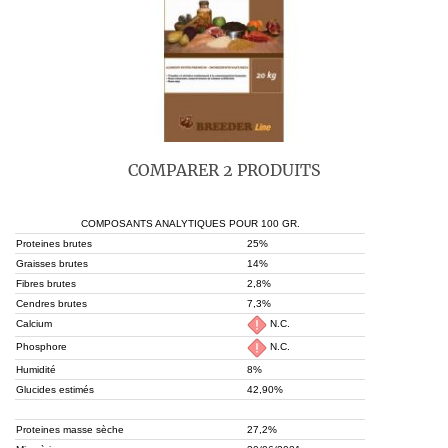
COMPARER 2 PRODUITS
COMPOSANTS ANALYTIQUES POUR 100 GR.
Proteines brutes
25%
Graisses brutes
14%
Fibres brutes
2,8%
Cendres brutes
7,3%
Calcium
N.C.
Phosphore
N.C.
Humidité
8%
Glucides estimés
42,90%
Proteines masse sèche
27,2%