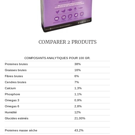
COMPARER 2 PRODUITS
COMPOSANTS ANALYTIQUES POUR 100 GR.
Proteines brutes
38%
Graisses brutes
16%
Fibres brutes
6%
Cendres brutes
7%
Calcium
1,3%
Phosphore
1,1%
Omegas 3
0,9%
Omegas 6
2,8%
Humidité
12%
Glucides estimés
21,00%
Proteines masse sèche
43,2%