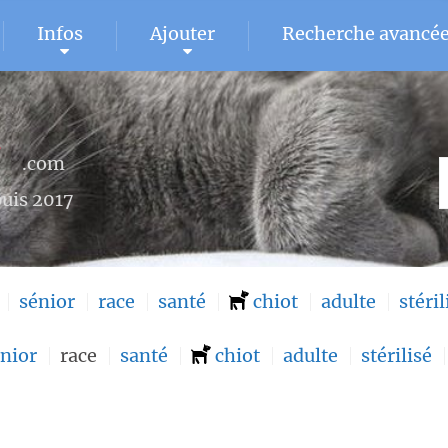
Infos
Ajouter
Recherche avancé
U
.com
uis 2017
sénior
race
santé
chiot
adulte
stéril
nior
race
santé
chiot
adulte
stérilisé