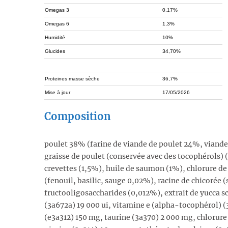
Omegas 3
0,17%
Omegas 6
1,3%
Humidité
10%
Glucides
34,70%
Proteines masse sèche
36,7%
Mise à jour
17/05/2026
Composition
poulet 38% (farine de viande de poulet 24%, viande
graisse de poulet (conservée avec des tocophérols) (
crevettes (1,5%), huile de saumon (1%), chlorure d
(fenouil, basilic, sauge 0,02%), racine de chicoré
fructooligosaccharides (0,012%), extrait de yucca s
(3a672a) 19 000 ui, vitamine e (alpha-tocophérol) (
(e3a312) 150 mg, taurine (3a370) 2 000 mg, chlorure