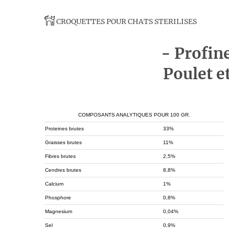
CROQUETTES POUR CHATS STERILISES
- Profine
Poulet et
COMPOSANTS ANALYTIQUES POUR 100 GR.
Proteines brutes
33%
Graisses brutes
11%
Fibres brutes
2,5%
Cendres brutes
8,8%
Calcium
1%
Phosphore
0,8%
Magnesium
0,04%
Sel
0,9%