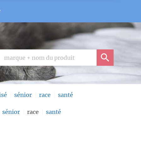
e
isé
sénior
race
santé
sénior
race
santé