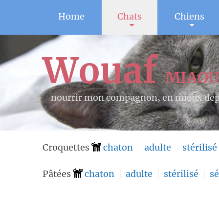
Home
Chats
Chiens
Wouaf
MIAO
nourrir mon compagnon, en mieux dep
Croquettes
chaton
adulte
stérilisé
Pâtées
chaton
adulte
stérilisé
sé