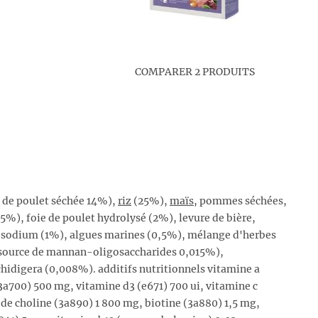
COMPARER 2 PRODUITS
 de poulet séchée 14%),
riz
(25%),
maïs
, pommes séchées,
5%), foie de poulet hydrolysé (2%), levure de bière,
e sodium (1%), algues marines (0,5%), mélange d'herbes
e (source de mannan-oligosaccharides 0,015%),
chidigera (0,008%). additifs nutritionnels vitamine a
3a700) 500 mg, vitamine d3 (e671) 700 ui, vitamine c
 de choline (3a890) 1 800 mg, biotine (3a880) 1,5 mg,