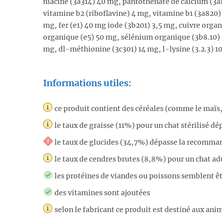
niacine (3a314) 40 mg, pantothénate de calcium (3
vitamine b2 (riboflavine) 4 mg, vitamine b1 (3a820) 
mg, fer (e1) 40 mg iode (3b201) 3,5 mg, cuivre org
organique (e5) 50 mg, sélénium organique (3b8.10) 0
mg, dl-méthionine (3c301) 14 mg, l-lysine (3.2.3) 1
Informations utiles:
ce produit contient des céréales (comme le maïs, le
le taux de graisse (11%) pour un chat stérilis
le taux de glucides (34,7%) dépasse la recomm
le taux de cendres brutes (8,8%) pour un chat 
les protéines de viandes ou poissons semblent êt
des vitamines sont ajoutées
selon le fabricant ce produit est destiné aux anim