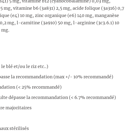
a841) 5 mg, vitamine b12 (cyanocobalamine) 0,03 mg,
5 mg, vitamine b6 (3a831) 2,5 mg, acide folique (3a316) 0,7
anique (e4) 10 mg, zinc organique (e6) 140 mg, manganèse
,2 mg, l-carnitine (3a910) 50 mg, l-arginine (3c3.6.1) 10
0 mg.
 blé et/ou le riz etc..)
é dépasse la recommandation (max +/- 10% recommandé)
andation (< 25% recommandé)
adulte dépasse la recommandation (< 6.7% recommandé)
re majoritaires
aux stérilisés