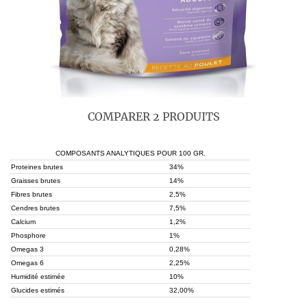
COMPARER 2 PRODUITS
COMPOSANTS ANALYTIQUES POUR 100 GR.
Proteines brutes
34%
Graisses brutes
14%
Fibres brutes
2,5%
Cendres brutes
7,5%
Calcium
1,2%
Phosphore
1%
Omegas 3
0,28%
Omegas 6
2,25%
Humidité estimée
10%
Glucides estimés
32,00%