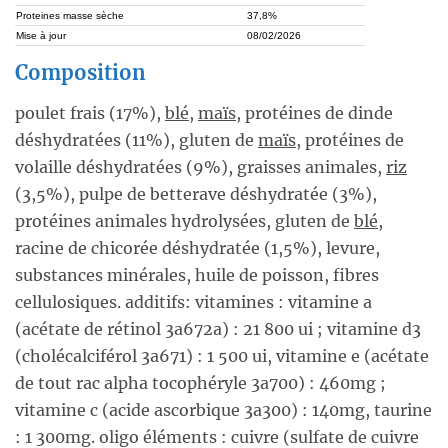
Proteines masse sèche
37,8%
Mise à jour
08/02/2026
Composition
poulet frais (17%),
blé
,
maïs
, protéines de dinde
déshydratées (11%), gluten de
maïs
, protéines de
volaille déshydratées (9%), graisses animales,
riz
(3,5%), pulpe de betterave déshydratée (3%),
protéines animales hydrolysées, gluten de
blé
,
racine de chicorée déshydratée (1,5%), levure,
substances minérales, huile de poisson, fibres
cellulosiques. additifs: vitamines : vitamine a
(acétate de rétinol 3a672a) : 21 800 ui ; vitamine d3
(cholécalciférol 3a671) : 1 500 ui, vitamine e (acétate
de tout rac alpha tocophéryle 3a700) : 460mg ;
vitamine c (acide ascorbique 3a300) : 140mg, taurine
: 1 300mg. oligo éléments : cuivre (sulfate de cuivre