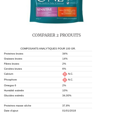
COMPARER 2 PRODUITS
COMPOSANTS ANALYTIQUES POUR 100 GR.
Proteines brutes
34%
Graisses brutes
14%
Fibres brutes
2%
Cendres brutes
6%
Calcium
N.C.
Phosphore
N.C.
Omegas 6
2%
Humidité estimée
10%
Glucides estimés
34,00%
Proteines masse sèche
37,8%
Date d'ajout
01/01/2018