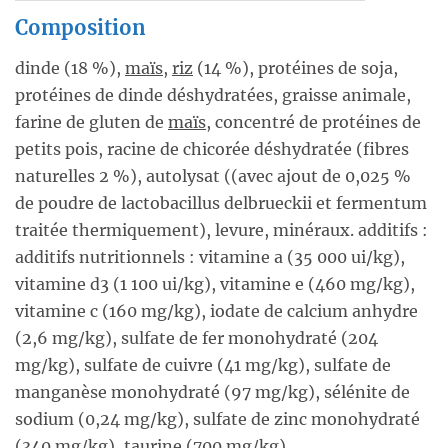
Composition
dinde (18 %),
maïs
,
riz
(14 %), protéines de soja,
protéines de dinde déshydratées, graisse animale,
farine de gluten de
maïs
, concentré de protéines de
petits pois, racine de chicorée déshydratée (fibres
naturelles 2 %), autolysat ((avec ajout de 0,025 %
de poudre de lactobacillus delbrueckii et fermentum
traitée thermiquement), levure, minéraux. additifs :
additifs nutritionnels : vitamine a (35 000 ui/kg),
vitamine d3 (1 100 ui/kg), vitamine e (460 mg/kg),
vitamine c (160 mg/kg), iodate de calcium anhydre
(2,6 mg/kg), sulfate de fer monohydraté (204
mg/kg), sulfate de cuivre (41 mg/kg), sulfate de
manganèse monohydraté (97 mg/kg), sélénite de
sodium (0,24 mg/kg), sulfate de zinc monohydraté
(340 mg/kg), taurine (700 mg/kg).