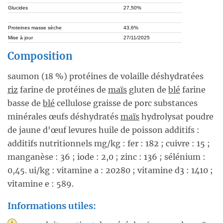
Glucides
27,50%
Proteines masse sèche
43,6%
Mise à jour
27/11/2025
Composition
saumon (18 %) protéines de volaille déshydratées
riz
farine de protéines de
maïs
gluten de
blé
farine
basse de
blé
cellulose graisse de porc substances
minérales œufs déshydratés
maïs
hydrolysat poudre
de jaune d'œuf levures huile de poisson additifs :
additifs nutritionnels mg/kg : fer : 182 ; cuivre : 15 ;
manganèse : 36 ; iode : 2,0 ; zinc : 136 ; sélénium :
0,45. ui/kg : vitamine a : 20280 ; vitamine d3 : 1410 ;
vitamine e : 589.
Informations utiles: