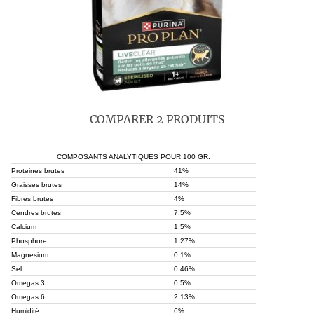
COMPARER 2 PRODUITS
COMPOSANTS ANALYTIQUES POUR 100 GR.
Proteines brutes
41%
Graisses brutes
14%
Fibres brutes
4%
Cendres brutes
7,5%
Calcium
1,5%
Phosphore
1,27%
Magnesium
0,1%
Sel
0,46%
Omegas 3
0,5%
Omegas 6
2,13%
Humidité
6%