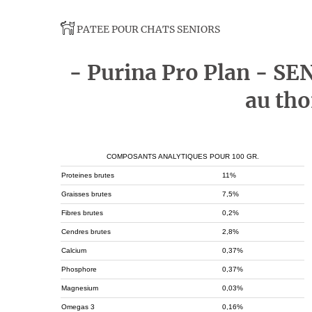
PATEE POUR CHATS SENIORS
- Purina Pro Plan - S
au tho
COMPOSANTS ANALYTIQUES POUR 100 GR.
Proteines brutes
11%
Graisses brutes
7,5%
Fibres brutes
0,2%
Cendres brutes
2,8%
Calcium
0,37%
Phosphore
0,37%
Magnesium
0,03%
Omegas 3
0,16%