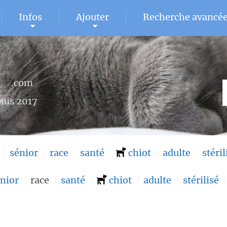
Infos
Ajouter
Recherche avancé
U
.com
uis 2017
sénior
race
santé
chiot
adulte
stéril
nior
race
santé
chiot
adulte
stérilisé