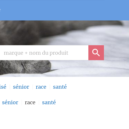
e
isé
sénior
race
santé
sénior
race
santé