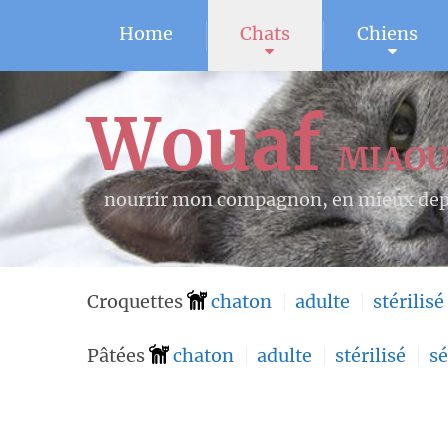
Home
Chats
Chiens
Wouaf
MIAO
nourrir mon compagnon, en mieux dep
Croquettes
chaton
adulte
stérilisé
Pâtées
chaton
adulte
stérilisé
sé