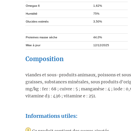
Omegas 6
1,62%
Humidité
75%
Glucides estimés
3,50%
Proteines masse sèche
44,0%
Mise à jour
12/12/2025
Composition
viandes et sous-produits animaux, poissons et sous
graisses, substances minérales, sous produits d'ori
mg/kg : fer : 68 ; cuivre : 5 ; manganèse : 4 ; iode : 0,
vitamine d3 : 436 ; vitamine e : 251.
Informations utiles: