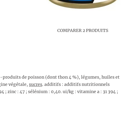
COMPARER 2 PRODUITS
-produits de poisson (dont thon 4 %), légumes, huiles et
gine végétale,
sucre
s
. additifs : additifs nutritionnels
94 ; zinc : 47 ; sélénium : 0,40. ui/kg : vitamine a : 31 394 ;