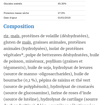
Glucides estimés
45,30%
Proteines masse sèche
27,6%
Date d'ajout
01/01/2018
Composition
riz
,
maïs
, protéines de volaille (déshydratées),
gluten de
maïs
, graisses animales, protéines
animales (hydrolysées), isolat de protéines
végétales*, pulpe de betteraves déshydratées, huile
de poisson, minéraux, psyllium (graines et
téguments), huile de soja, hydrolysat de levures
(source de manno-oligosaccharides), huile de
bourrache (0,1 %), pépins de raisins et thé vert
(source de polyphénols), hydrolysat de crustacés
(source de glucosamine), farine de roses d'inde
(source de lutéine), hydrolysat de cartilage (source