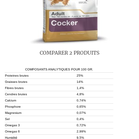
COMPARER 2 PRODUITS
COMPOSANTS ANALYTIQUES POUR 100 GR.
Proteines brutes
25%
Graisses brutes
14%
Fibres brutes
1,4%
Cendres brutes
4,8%
Calcium
0,74%
Phosphore
0,65%
Magnesium
0,07%
Sel
0,4%
Omegas 3
0,72%
Omegas 6
2,99%
Humidité
9,5%