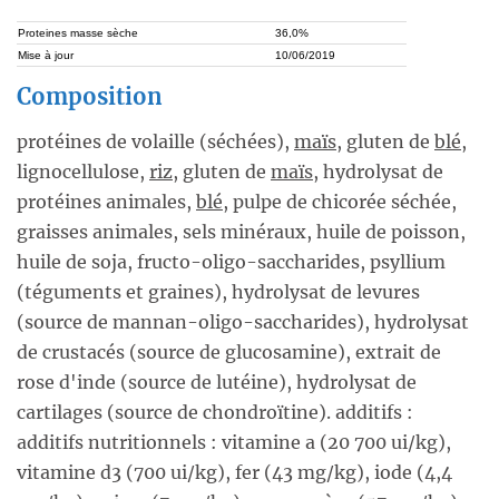
Proteines masse sèche
36,0%
Mise à jour
10/06/2019
Composition
protéines de volaille (séchées),
maïs
, gluten de
blé
,
lignocellulose,
riz
, gluten de
maïs
, hydrolysat de
protéines animales,
blé
, pulpe de chicorée séchée,
graisses animales, sels minéraux, huile de poisson,
huile de soja, fructo-oligo-saccharides, psyllium
(téguments et graines), hydrolysat de levures
(source de mannan-oligo-saccharides), hydrolysat
de crustacés (source de glucosamine), extrait de
rose d'inde (source de lutéine), hydrolysat de
cartilages (source de chondroïtine). additifs :
additifs nutritionnels : vitamine a (20 700 ui/kg),
vitamine d3 (700 ui/kg), fer (43 mg/kg), iode (4,4