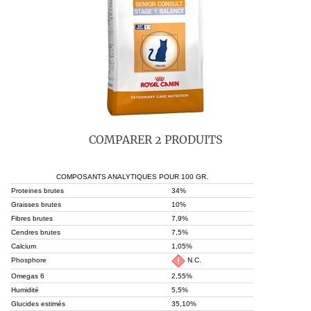
COMPARER 2 PRODUITS
COMPOSANTS ANALYTIQUES POUR 100 GR.
Proteines brutes
34%
Graisses brutes
10%
Fibres brutes
7,9%
Cendres brutes
7,5%
Calcium
1,05%
Phosphore
N.C.
Omegas 6
2,55%
Humidité
5,5%
Glucides estimés
35,10%