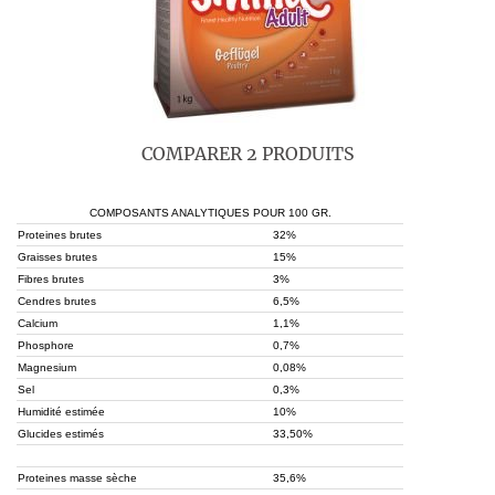
COMPARER 2 PRODUITS
COMPOSANTS ANALYTIQUES POUR 100 GR.
Proteines brutes
32%
Graisses brutes
15%
Fibres brutes
3%
Cendres brutes
6,5%
Calcium
1,1%
Phosphore
0,7%
Magnesium
0,08%
Sel
0,3%
Humidité estimée
10%
Glucides estimés
33,50%
Proteines masse sèche
35,6%