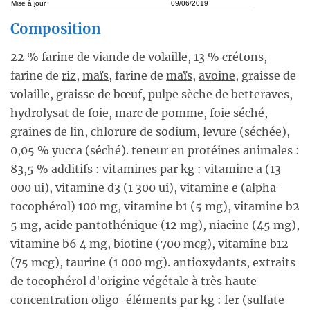
Mise à jour
09/06/2019
Composition
22 % farine de viande de volaille, 13 % crétons,
farine de
riz
,
maïs
, farine de
maïs
,
avoine
, graisse de
volaille, graisse de bœuf, pulpe sèche de betteraves,
hydrolysat de foie, marc de pomme, foie séché,
graines de lin, chlorure de sodium, levure (séchée),
0,05 % yucca (séché). teneur en protéines animales :
83,5 % additifs : vitamines par kg : vitamine a (13
000 ui), vitamine d3 (1 300 ui), vitamine e (alpha-
tocophérol) 100 mg, vitamine b1 (5 mg), vitamine b2
5 mg, acide pantothénique (12 mg), niacine (45 mg),
vitamine b6 4 mg, biotine (700 mcg), vitamine b12
(75 mcg), taurine (1 000 mg). antioxydants, extraits
de tocophérol d'origine végétale à très haute
concentration oligo-éléments par kg : fer (sulfate