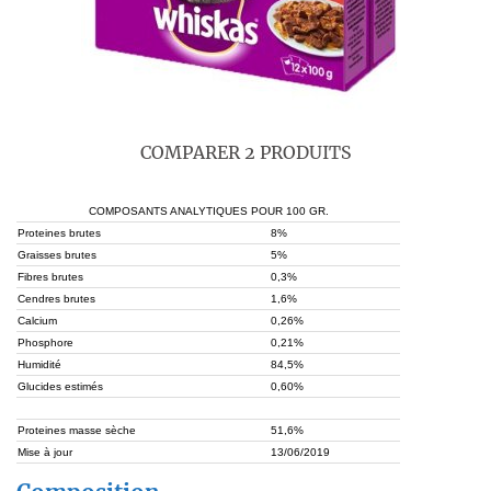
COMPARER 2 PRODUITS
COMPOSANTS ANALYTIQUES POUR 100 GR.
Proteines brutes
8%
Graisses brutes
5%
Fibres brutes
0,3%
Cendres brutes
1,6%
Calcium
0,26%
Phosphore
0,21%
Humidité
84,5%
Glucides estimés
0,60%
Proteines masse sèche
51,6%
Mise à jour
13/06/2019