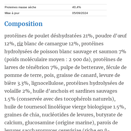
Proteines masse sèche
40,4%
Mise à jour
05/09/2024
Composition
protéines de poulet déshydratées 21%, poudre d'œuf
12%,
riz
blanc de camargue 12%, protéines
hydrolysées de poisson blanc sauvage et saumon 7%
(poids moléculaire moyen : 2 900 da), protéines de
larves de ténébrion 7%, pulpe de betterave, fécule de
pomme de terre, pois, graisse de canard, levure de
bière 3.3%, lignocellulose, protéines hydrolysées de
volaille 2%, huile d’anchois et sardines sauvages
1.5% (conservée avec des tocophérols naturels),
huile de tournesol linoléique vierge biologique 1.5%,
graines de chia, nucléotides de levures, butyrate de
calcium, glucosamine (origine marine), parois de
levures saccharomyces cerevisiae (riche en β-