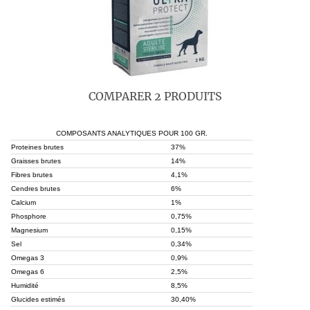
COMPARER 2 PRODUITS
COMPOSANTS ANALYTIQUES POUR 100 GR.
Proteines brutes
37%
Graisses brutes
14%
Fibres brutes
4,1%
Cendres brutes
6%
Calcium
1%
Phosphore
0,75%
Magnesium
0,15%
Sel
0,34%
Omegas 3
0,9%
Omegas 6
2,5%
Humidité
8,5%
Glucides estimés
30,40%