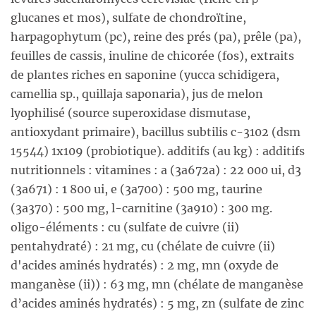
glucanes et mos), sulfate de chondroïtine,
harpagophytum (pc), reine des prés (pa), prêle (pa),
feuilles de cassis, inuline de chicorée (fos), extraits
de plantes riches en saponine (yucca schidigera,
camellia sp., quillaja saponaria), jus de melon
lyophilisé (source superoxidase dismutase,
antioxydant primaire), bacillus subtilis c-3102 (dsm
15544) 1x109 (probiotique). additifs (au kg) : additifs
nutritionnels : vitamines : a (3a672a) : 22 000 ui, d3
(3a671) : 1 800 ui, e (3a700) : 500 mg, taurine
(3a370) : 500 mg, l-carnitine (3a910) : 300 mg.
oligo-éléments : cu (sulfate de cuivre (ii)
pentahydraté) : 21 mg, cu (chélate de cuivre (ii)
d'acides aminés hydratés) : 2 mg, mn (oxyde de
manganèse (ii)) : 63 mg, mn (chélate de manganèse
d’acides aminés hydratés) : 5 mg, zn (sulfate de zinc