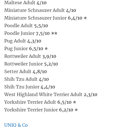
Maltese Adult
4/10
Miniature Schnauzer Adult
4/10
Miniature Schnauzer Junior
6,4/10 ⭐
Poodle Adult
5,5/10
Poodle Junior
7,5/10 ⭐⭐
Pug Adult
4,3/10
Pug Junior
6,5/10 ⭐
Rottweiler Adult
3,9/10
Rottweiler Junior
5,2/10
Setter Adult
4,8/10
Shih Tzu Adult
4/10
Shih Tzu Junior
4,4/10
West Highland White Terrier Adult
2,3/10
Yorkshire Terrier Adult
6,5/10 ⭐
Yorkshire Terrier Junior
6,2/10 ⭐
UNIQ & Co