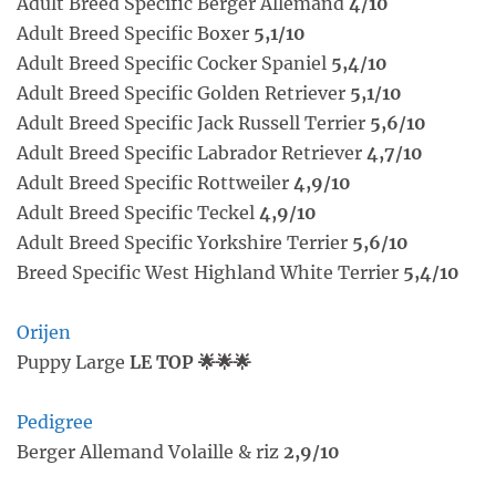
Adult Breed Specific Berger Allemand
4/10
Adult Breed Specific Boxer
5,1/10
Adult Breed Specific Cocker Spaniel
5,4/10
Adult Breed Specific Golden Retriever
5,1/10
Adult Breed Specific Jack Russell Terrier
5,6/10
Adult Breed Specific Labrador Retriever
4,7/10
Adult Breed Specific Rottweiler
4,9/10
Adult Breed Specific Teckel
4,9/10
Adult Breed Specific Yorkshire Terrier
5,6/10
Breed Specific West Highland White Terrier
5,4/10
Orijen
Puppy Large
LE TOP 🌟🌟🌟
Pedigree
Berger Allemand Volaille & riz
2,9/10