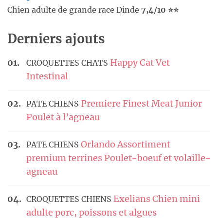
Chien adulte de grande race Dinde
7,4/10 ⭐⭐
Derniers ajouts
Happy Cat Vet
CROQUETTES CHATS
Intestinal
Premiere Finest Meat Junior
PATE CHIENS
Poulet à l'agneau
Orlando Assortiment
PATE CHIENS
premium terrines Poulet-boeuf et volaille-
agneau
Exelians Chien mini
CROQUETTES CHIENS
adulte porc, poissons et algues