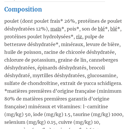
Composition
poulet (dont poulet frais* 26%, protéines de poulet
déshydratées 12%),
maïs
*, pois*, son de
blé
*,
blé
*,
protéines poulet hydrolysées*,
riz
, pulpe de
betterave déshydratée*, minéraux, levure de bière,
huile de poisson, racine de chicorée déshydratée,
chlorure de potassium, graine de lin, canneberges
déshydratées, épinards déshydratés, brocoli
déshydraté, myrtilles déshydratées, glucosamine,
sulfate de chondroïtine, extrait de yucca schidigera.
*matières premières d’origine française (minimum
80% de matières premières garantis d’origine
française) minéraux et vitamines: l-carnitine
(mg/kg) 50, iode (mg/kg) 1.5, taurine (mg/kg) 1000,
selenium (mg/kg) 0.15, cuivre (mg/kg) 10,