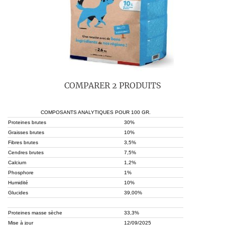
COMPARER 2 PRODUITS
COMPOSANTS ANALYTIQUES POUR 100 GR.
Proteines brutes
30%
Graisses brutes
10%
Fibres brutes
3,5%
Cendres brutes
7,5%
Calcium
1,2%
Phosphore
1%
Humidité
10%
Glucides
39,00%
Proteines masse sèche
33,3%
Mise à jour
12/09/2025