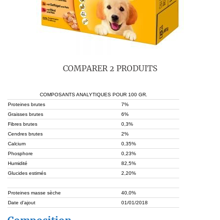
COMPARER 2 PRODUITS
COMPOSANTS ANALYTIQUES POUR 100 GR.
Proteines brutes
7%
Graisses brutes
6%
Fibres brutes
0,3%
Cendres brutes
2%
Calcium
0,35%
Phosphore
0,23%
Humidité
82,5%
Glucides estimés
2,20%
Proteines masse sèche
40,0%
Date d'ajout
01/01/2018