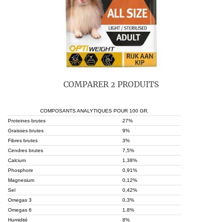
COMPARER 2 PRODUITS
COMPOSANTS ANALYTIQUES POUR 100 GR.
Proteines brutes
27%
Graisses brutes
9%
Fibres brutes
3%
Cendres brutes
7,5%
Calcium
1,38%
Phosphore
0,91%
Magnesium
0,12%
Sel
0,42%
Omegas 3
0,3%
Omegas 6
1,8%
Humidité
8%