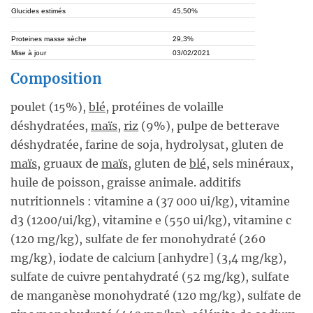
Glucides estimés
45,50%
Proteines masse sèche
29,3%
Mise à jour
03/02/2021
Composition
poulet (15%),
blé
, protéines de volaille
déshydratées,
maïs
,
riz
(9%), pulpe de betterave
déshydratée, farine de soja, hydrolysat, gluten de
maïs
, gruaux de
maïs
, gluten de
blé
, sels minéraux,
huile de poisson, graisse animale. additifs
nutritionnels : vitamine a (37 000 ui/kg), vitamine
d3 (1200/ui/kg), vitamine e (550 ui/kg), vitamine c
(120 mg/kg), sulfate de fer monohydraté (260
mg/kg), iodate de calcium [anhydre] (3,4 mg/kg),
sulfate de cuivre pentahydraté (52 mg/kg), sulfate
de manganèse monohydraté (120 mg/kg), sulfate de