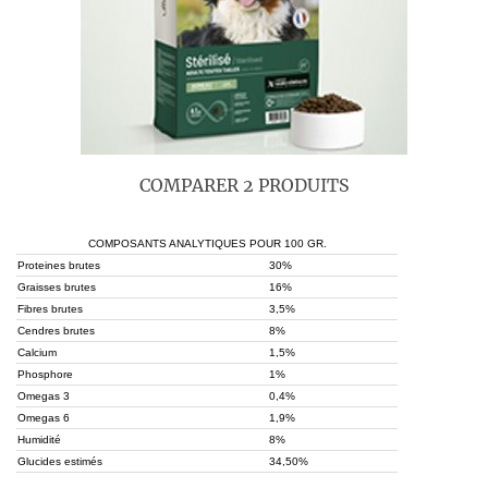
COMPARER 2 PRODUITS
COMPOSANTS ANALYTIQUES POUR 100 GR.
Proteines brutes
30%
Graisses brutes
16%
Fibres brutes
3,5%
Cendres brutes
8%
Calcium
1,5%
Phosphore
1%
Omegas 3
0,4%
Omegas 6
1,9%
Humidité
8%
Glucides estimés
34,50%