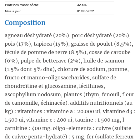
Proteines masse sèche
32,6%
Mise à jour
01/06/2022
Composition
agneau déshydraté (20%), porc déshydraté (20%),
pois (17%), tapioca (15%), graisse de poulet (8,5%),
fécule de pomme de terre (8,5%), cosse de caroube
(6%), pulpe de betterave (2%), huile de saumon
(1,5% dont 5% dha), chlorure de sodium, pomme,
fructo et manno-oligosaccharides, sulfate de
chondroïtine et glucosamine, lécithines,
ascophyllum nodosum, plantes (thym, fenouil, fleur
de camomille, échinacée). additifs nutritionnels (au
kg) : vitamines : vitamine a : 20.000 ui, vitamine d3 :
1.500 ui, vitamine e : 400 ui, taurine : 1 500 mg, l-
carnitine : 400 mg. oligo-elements : cuivre (sulfate
de cuivre penta-hydraté) : 5 mg, fer (sulfate ferreux