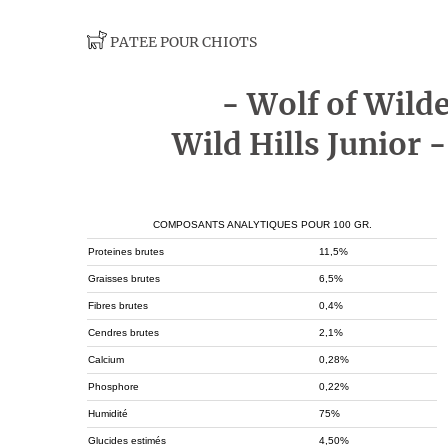
PATEE POUR CHIOTS
- Wolf of Wild
Wild Hills Junior -
COMPOSANTS ANALYTIQUES POUR 100 GR.
Proteines brutes
11,5%
Graisses brutes
6,5%
Fibres brutes
0,4%
Cendres brutes
2,1%
Calcium
0,28%
Phosphore
0,22%
Humidité
75%
Glucides estimés
4,50%