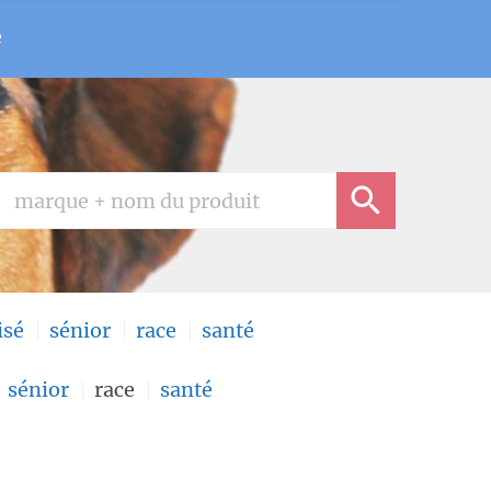
e
isé
sénior
race
santé
sénior
race
santé