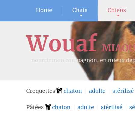
Home
Chats
Chiens
Wouaf
MIAO
nourrir mon compagnon, en mieux dep
Croquettes
chaton
adulte
stérilisé
Pâtées
chaton
adulte
stérilisé
sé