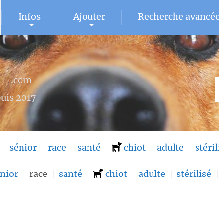
Infos
Ajouter
Recherche avancé
U
.com
uis 2017
sénior
race
santé
chiot
adulte
stéril
nior
race
santé
chiot
adulte
stérilisé